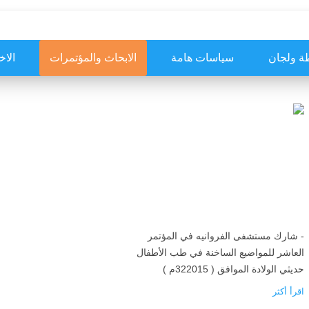
ة ولجان
سياسات هامة
الابحاث والمؤتمرات
الاخ
- شارك مستشفى الفروانيه في المؤتمر
العاشر للمواضيع الساخنة في طب الأطفال
حديثي الولادة الموافق ( 322015م )
اقرأ أكثر