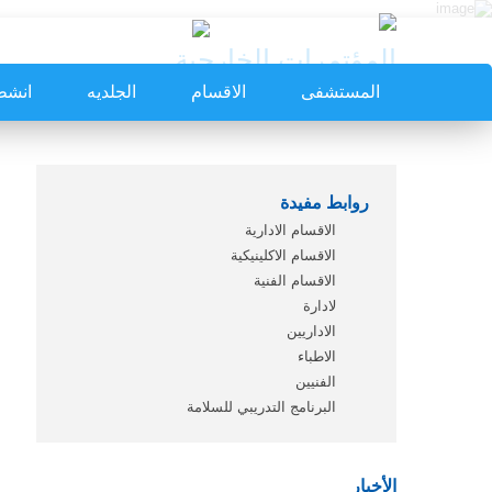
المؤتمرات الخارجية
المستشفى
الاقسام
الجلديه
انشط
روابط مفيدة
الاقسام الادارية
الاقسام الاكلينيكية
الاقسام الفنية
لادارة
الاداريين
الاطباء
الفنيين
البرنامج التدريبي للسلامة
الأخبار